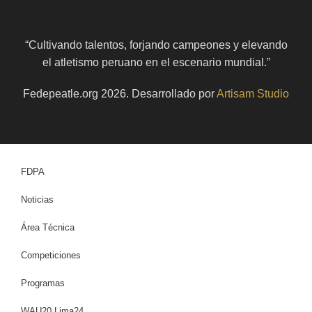
“Cultivando talentos, forjando campeones y elevando
el atletismo peruano en el escenario mundial.”
Fedepeatle.org
2026
. Desarrollado por
Artisam Studio
FDPA
Noticias
Área Técnica
Competiciones
Programas
WAU20 Lima24