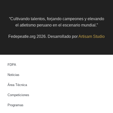
“Cultivando talentos, forjando campeones y elevando
el atletismo peruano en el escenario mundial.”
Fedepeatle.org
2026
. Desarrollado por
Artisam Studio
FDPA
Noticias
Área Técnica
Competiciones
Programas