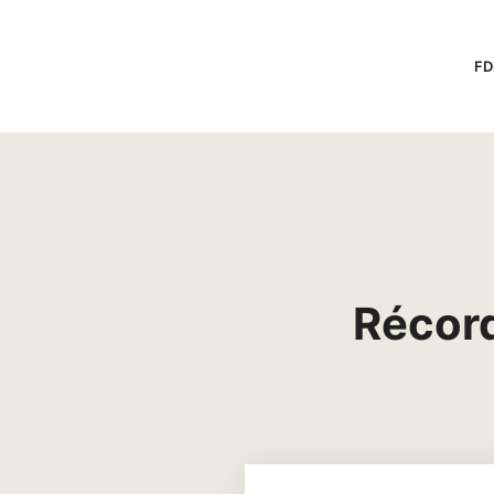
FD
Récor