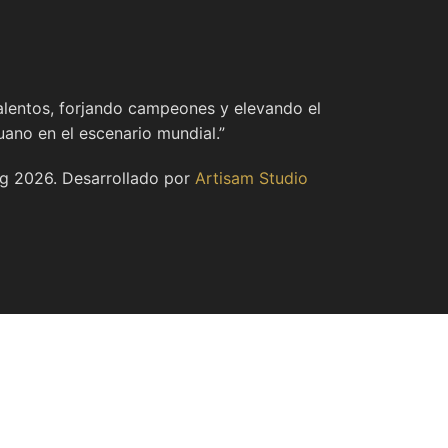
alentos, forjando campeones y elevando el
uano en el escenario mundial.”
rg
2026
. Desarrollado por
Artisam Studio